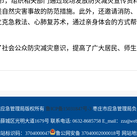
环节，组织相关部门通过现场发放防灾减灾宣传资
类自然灾害事故的防范措施。此外，还邀请消防、
立克急救法、心肺复苏术，通过亲身体会的方式帮
了社会公众防灾减灾意识，提高了广大居民、师生
应急管理局版权所有 
鲁ICP备15031847号-3
 枣庄市应急管理局
明大道1679号 联系电话: 0632-8685758 E_mail：zzajjwebma
站标识码：3704000047
鲁公网安备 37040002000018号
网站地